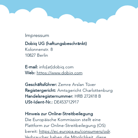
Impressum
Dobiq UG (haftungsbeschränkt)
Kolonnenstr. 8
10827 Berlin
E-mail:
info[at]dobiq.com
Web:
https://www.dobiq.com
Geschäftsführer:
Zemre Arslan Tüver
Registergericht:
Amtsgericht Charlottenburg
Handelsregisternummer:
HRB 272418 B
USt-Ident-Nr.:
DE453712917
Hinweis zur Online-Streitbeilegung
Die Europäische Kommission stellt eine
Plattform zur Online-Streitbeilegung (OS)
bereit:
https://ec.europa.eu/consumers/odr
.
Verbraucher haben die Möglichkeit, diese